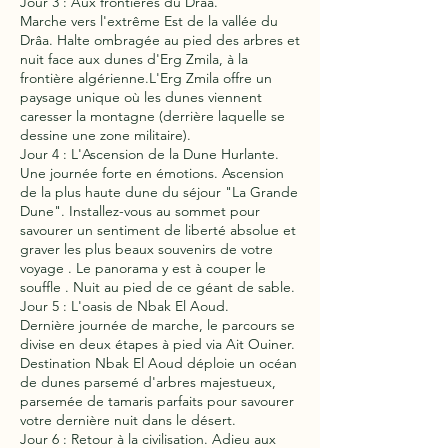
Jour 3 : Aux frontières du Drâa.
Marche vers l'extrême Est de la vallée du
Drâa. Halte ombragée au pied des arbres et
nuit face aux dunes d'Erg Zmila, à la
frontière algérienne.L'Erg Zmila offre un
paysage unique où les dunes viennent
caresser la montagne (derrière laquelle se
dessine une zone militaire).
Jour 4 : L'Ascension de la Dune Hurlante.
Une journée forte en émotions. Ascension
de la plus haute dune du séjour "La Grande
Dune". Installez-vous au sommet pour
savourer un sentiment de liberté absolue et
graver les plus beaux souvenirs de votre
voyage . Le panorama y est à couper le
souffle . Nuit au pied de ce géant de sable.
Jour 5 : L'oasis de Nbak El Aoud.
Dernière journée de marche, le parcours se
divise en deux étapes à pied via Ait Ouiner.
Destination Nbak El Aoud déploie un océan
de dunes parsemé d'arbres majestueux,
parsemée de tamaris parfaits pour savourer
votre dernière nuit dans le désert.
Jour 6 : Retour à la civilisation. Adieu aux