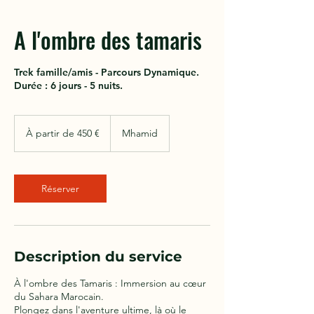
A l'ombre des tamaris
Trek famille/amis - Parcours Dynamique.
Durée : 6 jours - 5 nuits.
À
partir
À partir de 450 €
Mhamid
de
450
euros
Réserver
Description du service
À l'ombre des Tamaris : Immersion au cœur
du Sahara Marocain.
Plongez dans l'aventure ultime, là où le