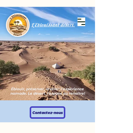
L'Eblouissant désert.
Éblouir, préserver, révéler: l'expérience
nomade. Le désert, l'espace où renaître!
Contactez-nous