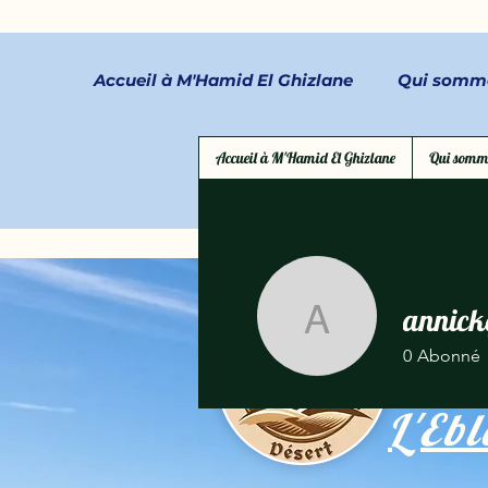
Accueil à M'Hamid El Ghizlane
Qui somm
Accueil à M'Hamid El Ghizlane
Qui somm
annickg
annickgil
0
Abonné
L'Ebl