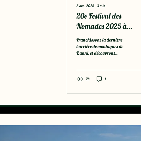
5 avr. 2025
∙
3
min
20e Festival des
Nomades 2025 à
M'hamid El Ghizlane.
Franchissons la dernière
barrière de montagnes de
Banni, et découvrons
M’hamid El Ghizlane, l’une
des premières portes du
désert. M’hamid...
24
1