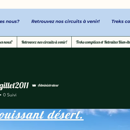
es nous?
Retrouvez nos circuits à venir!
Treks co
es nous?
Retrouvez nos circuits à venir!
Treks complices et Retraites Bien-êt
Conta
illet2011
Administrateur
let2011
0
Suivi
ouissant désert.