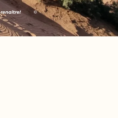
©
 renaître!