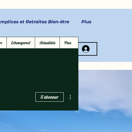
mplices et Retraites Bien-être
Plus
re
Echangeons!
Actualités
Plus
ctez-nous
Plus d'actions
S'abonner