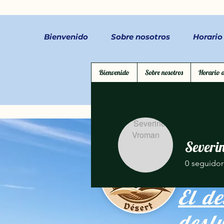
Bienvenido
Sobre nosotros
Horario
Bienvenido
Sobre nosotros
Horario d
Severi
0
seguidor
El de
desl