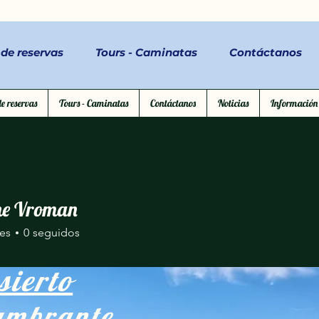
 de reservas
Tours - Caminatas
Contáctanos
e reservas
Tours - Caminatas
Contáctanos
Noticias
Información
Conta
ne Vroman
es
0
seguidos
sierto
umbrante.