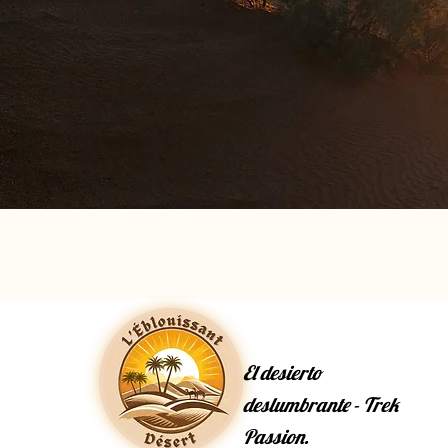
El desierto
deslumbrante - Trek
Passion.