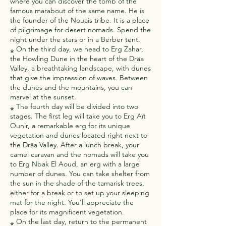
where you can discover the tomb of the
famous marabout of the same name. He is
the founder of the Nouais tribe. It is a place
of pilgrimage for desert nomads. Spend the
night under the stars or in a Berber tent.
⁎ On the third day, we head to Erg Zahar,
the Howling Dune in the heart of the Dräa
Valley, a breathtaking landscape, with dunes
that give the impression of waves. Between
the dunes and the mountains, you can
marvel at the sunset.
⁎ The fourth day will be divided into two
stages. The first leg will take you to Erg Aït
Ounir, a remarkable erg for its unique
vegetation and dunes located right next to
the Dräa Valley. After a lunch break, your
camel caravan and the nomads will take you
to Erg Nbak El Aoud, an erg with a large
number of dunes. You can take shelter from
the sun in the shade of the tamarisk trees,
either for a break or to set up your sleeping
mat for the night. You'll appreciate the
place for its magnificent vegetation.
⁎ On the last day, return to the permanent