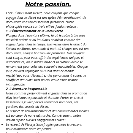
Notre passion.
Chez L'Éblouissant Désert, nous croyons que chaque
voyage dans le désert est une quête d'émerveillement, de
découverte et d'enrichissement personnel. Notre
philosophie repose sur trois piliers fondamentaux :
1. L'Émerveillement et la Découverte
Plongez dans l'aventure ultime, là où le sable brûle sous
un soleil ardent et où les dunes ondulent comme des
vagues figées dans le temps. Bienvenue dans le désert du
Sahara au Maroc, un monde à part, où chaque pas est une
découverte, chaque horizon une promesse. Nos voyages
sont conçus pour vous offrir des expériences uniques et
authentiques, où la nature brute et la culture locale se
rencontrent pour créer des souvenirs inoubliables. Chaque
jour, en vous enfonçant plus loin dans ce monde
mystérieux, vous découvrirez des panoramas à couper le
souffle et des nuits sous un ciel étoilé d'une beauté
inimaginable.
2. L'Aventure Responsable
Nous sommes profondément engagés dans la promotion
d'un tourisme responsable et durable. Partez en trek et
laissez-vous guider par les caravanes nomades, ces
gardiens des secrets du désert.
Le respect de l'environnement et des communautés locales
est au cœur de notre démarche. Concrètement, notre
action repose sur des engagements clairs :
Le respect de l'écosystème fragile que nous traversons
pour minimiser notre empreinte.