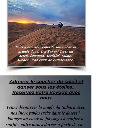
Nous y sommes! Enfin le sommet de la
grande dune, Erg Zahar! Lever du
soleil. Emotions, sérénité, calme,
silence...Pas envie de redescendre!
Admirer le coucher du soleil et
danser sous les étoiles...
Réservez votre voyage avec
nous.
Venez découvrir la magie du Sahara avec
nos incroyables treks dans le désert !
Plongez au cœur de paysages à couper le
souffle, entre dunes dorées à perte de vue,