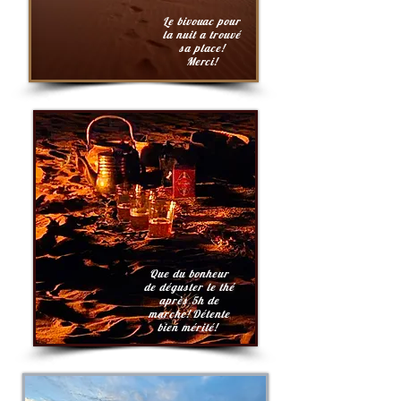
Le bivouac pour
la nuit a trouvé
sa place!
Merci!
Que du bonheur
de déguster le thé
après 5h de
marche! Détente
bien mérité!