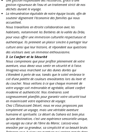
Une gestion responsable des ressources, grâce à une
gestion rigoureuse de l'eau et un traitement strict de nos
déchets durant le voyage.
La rémunération équitable de notre équipe locale, afin de
soutenir dignement l'économie des familles qui nous
accueillent.
Nous travaillons en étroite collaboration avec les
habitants, notamment les Berbères de la vallée du Drâa,
pour vous offrir une immersion culturelle respectueuse et
authentique. Ils prennent un plaisir sincère à partager leur
culture ainsi que leur histoire, et répondent aux questions
.
des visiteurs avec un immense enthousiasme
3. Le Confort et la Sécurité
Nous comprenons que pour profiter pleinement de votre
aventure, vous devez vous sentir en sécurité et à l'aise.
Imaginez-vous marchant sur des dunes dorées qui
s'étendent à perte de vue, tandis que le soleil embrase le
ciel d'une palette de couleurs envoûtantes lors du lever et
du coucher. Nous veillons à ce que chaque moment de
votre voyage soit mémorable et agréable, alliant confort
moderne et authenticité. Nos itinéraires sont
soigneusement planifiés pour garantir votre sécurité tout
en maximisant votre expérience de voyage.
Chez L'Éblouissant Désert, nous ne vous proposons pas
simplement un voyage, mais une véritable aventure
humaine et spirituelle. Le désert du Sahara est bien plus
qu'une destination, c'est une expérience sensorielle unique,
un voyage au cœur de l'âme du Maroc. Laissez-vous
envoûter par sa grandeur, sa simplicité et sa beauté brute.
Préparez-vous à vivre une aventure qui restera gravée dans