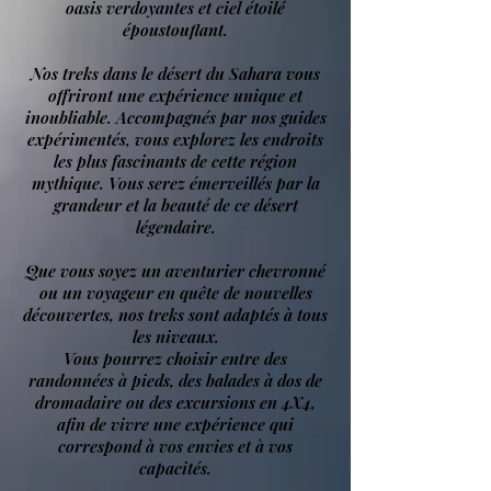
oasis verdoyantes et ciel étoilé
époustouflant.
Nos treks dans le désert du Sahara vous
offriront une expérience unique et
inoubliable. Accompagnés par nos guides
expérimentés, vous explorez les endroits
les plus fascinants de cette région
mythique. Vous serez émerveillés par la
grandeur et la beauté de ce désert
légendaire.
Que vous soyez un aventurier chevronné
ou un voyageur en quête de nouvelles
découvertes, nos treks sont adaptés à tous
les niveaux.
Vous pourrez choisir entre des
randonnées à pieds, des balades à dos de
dromadaire ou des excursions en 4X4,
afin de vivre une expérience qui
correspond à vos envies et à vos
capacités.