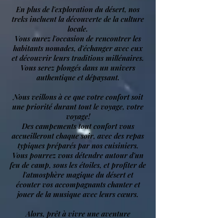
En plus de l'exploration du désert, nos
treks incluent la découverte de la culture
locale.
Vous aurez l'occasion de rencontrer les
habitants nomades, d'échanger avec eux
et découvrir leurs traditions millénaires.
Vous serez plongés dans un univers
authentique et dépaysant.
Nous veillons à ce que votre confort soit
une priorité durant tout le voyage, votre
voyage!
Des campements tout confort vous
accueilleront chaque soir, avec des repas
typiques préparés par nos cuisiniers.
Vous pourrez vous détendre autour d'un
feu de camp, sous les étoiles, et profiter de
l'atmosphère magique du désert et
écouter vos accompagnants chanter et
jouer de la musique avec leurs cœurs.
Alors, prêt à vivre une aventure