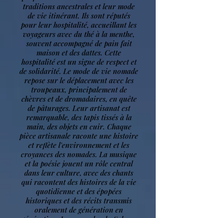
traditions ancestrales et leur mode
de vie itinérant. Ils sont réputés
pour leur hospitalité, accueillant les
voyageurs avec du thé à la menthe,
souvent accompagné de pain fait
maison et des dattes. Cette
hospitalité est un signe de respect et
de solidarité. Le mode de vie nomade
repose sur le déplacement avec les
troupeaux, principalement de
chèvres et de dromadaires, en quête
de pâturages. Leur artisanat est
remarquable, des tapis tissés à la
main, des objets en cuir. Chaque
pièce artisanale raconte une histoire
et reflète l'environnement et les
croyances des nomades. La musique
et la poésie jouent un rôle central
dans leur culture, avec des chants
qui racontent des histoires de la vie
quotidienne et des épopées
historiques et des récits transmis
oralement de génération en