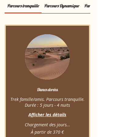
Parcours tranquille
Parcours Dynamique
Parcours sportif
Dunes dorées.
Trek famille/amis. Parcours tranquille.
Durée : 5 jours - 4 nuits
Afficher les détails
Chargement des jours...
À
À partir de 370 €
partir
de