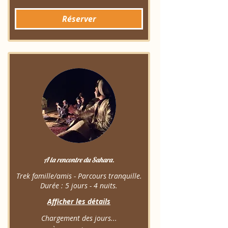
370
euros
Réserver
A la rencontre du Sahara.
Trek famille/amis - Parcours tranquille.
Durée : 5 jours - 4 nuits.
Afficher les détails
Chargement des jours...
À