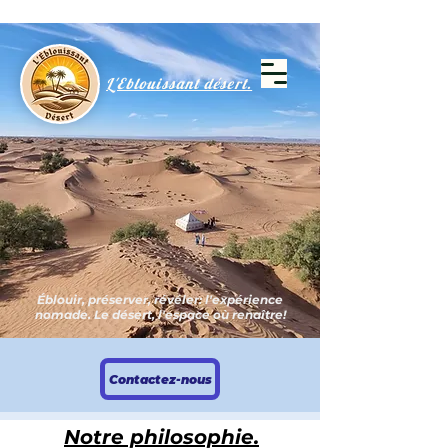
L'Eblouissant désert.
Éblouir, préserver, révéler: l'expérience
nomade. Le désert, l'espace où renaître!
Contactez-nous
Notre philosophie.