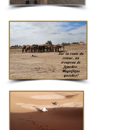
Sur la route du
retour, un
troupeau de
femelles.
Magnifique
gazelles!